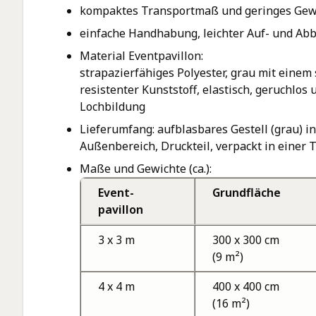
kompaktes Transportmaß und geringes Gewic
einfache Handhabung, leichter Auf- und Ab
Material Eventpavillon:
strapazierfähiges Polyester, grau mit einem 
resistenter Kunststoff, elastisch, geruchl
Lochbildung
Lieferumfang: aufblasbares Gestell (grau) i
Außenbereich, Druckteil, verpackt in einer 
Maße und Gewichte (ca.):
Event-
Grundfläche
pavillon
3 x 3 m
300 x 300 cm
(9 m²)
4 x 4 m
400 x 400 cm
(16 m²)