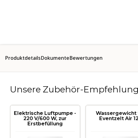
Pro­dukt­de­tails
Dokumente
Be­wer­tun­gen
Unsere Zubehör-Empfehlun
Elektrische Luftpumpe -
Wassergewicht 
220 V/600 W, zur
Eventzelt Air 12
Erstbefüllung