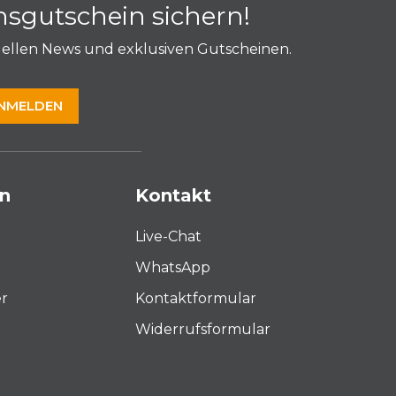
sgutschein sichern!
Befestigung des Daches mit Reißverschlüssen
et, Unterkante und Durchgangsbögen eingefasst
uellen News und exklusiven Gutscheinen.
NMELDEN
usätzliche Erdhaken sowie Wassergewichte sind
lich.
n
Kontakt
llons Air nicht geeignet.
Live-Chat
WhatsApp
r
Kontaktformular
Widerrufsformular