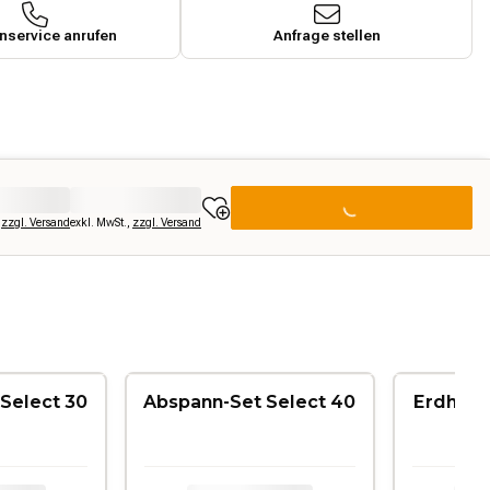
service anrufen
Anfrage stellen
,
zzgl. Versand
exkl. MwSt.
,
zzgl. Versand
Select 30
Abspann-Set Select 40
Erdhake
cm