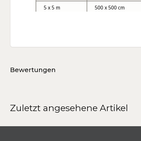
5 x 5 m
500 x 500 cm
(25 m²)
6 x 6 m
600 x 600 cm
(36 m²)
Packmaße:
Eventpavillon Air 3 x 3 m: 48 x 33 x 26 cm
Eventpavillon Air 4 x 4 m: 54 x 34 x 34 cm
Be­wer­tun­gen
Eventpavillon Air 5 x 5 m: 61 x 35 x 35 cm
Zeltdach
Zuletzt angesehene Artikel
Material: Polyestergewebe Variotex® Z SE
Zeltgewebe wasserdicht bis zu einer Wasse
Reinigung mit feuchtem Tuch möglich