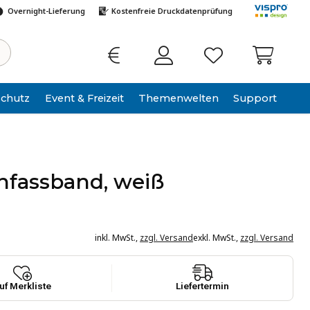
Overnight-Lieferung
Kostenfreie Druckdatenprüfung
schutz
Event & Freizeit
Themen­welten
Support
SCHLIESSEN
infassband, weiß
inkl. MwSt.
,
zzgl. Versand
exkl. MwSt.
,
zzgl. Versand
uf Merkliste
Liefertermin