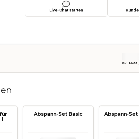
Live-Chat starten
Kunden
inkl. MwSt.
gen
für
Abspann-Set Basic
Abspann-Set 
 l