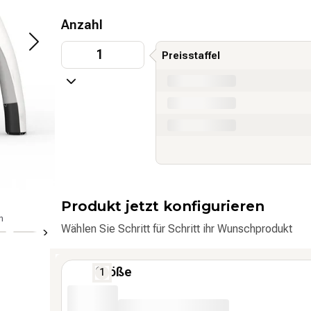
Anzahl
1
Preisstaffel
from x pieces
from x pieces
from x pieces
Produkt jetzt konfigurieren
h
Pavillondach: wasserdicht und UV-best
Wählen Sie Schritt für Schritt ihr Wunschprodukt
Größe