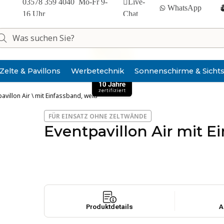
03578 359 4040
Mo-Fr 9-
Live-
WhatsApp
16 Uhr
Chat
Zelte & Pavillons
Werbe­technik
Sonnen­schirme & Sicht
avillon Air \ mit Einfassband, weiß
FÜR EINSATZ OHNE ZELTWÄNDE
Eventpavillon Air mit E
Pro­dukt­de­tails
A