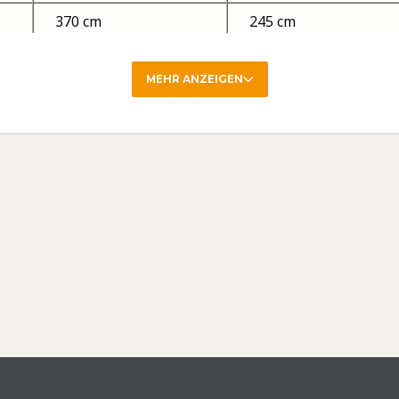
370 cm
245 cm
480 cm
300 cm
rsäule von 2000 mm, Nähte regendicht