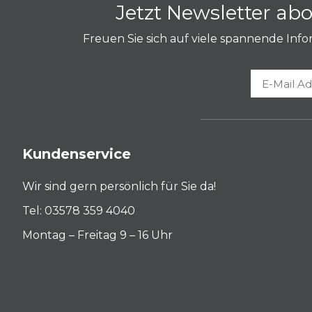
Jetzt Newsletter a
Ausführung: Zeltdach zusammengenäht inkl.
an den Zeltpfosten, Unterkante mit Klettba
Freuen Sie sich auf viele spannende In
Hinweise:
Beim Einsatz im Außenbereich müssen Event
als Zubehör lieferbar.
Bei Sturm- oder Gewittergefahr muss der Ev
Für die Luftbefüllung ist eine Pumpe mit pa
Kundenservice
Für den Langzeiteinsatz und den langzeitige
Wir sind gern persönlich für Sie da!
Eventzelte und Eventpavillons Air sind nicht
Tel: 03578 359 4040
Montag – Freitag 9 – 16 Uhr
Zubehör (optional)
Elektrische Luftpumpe, 220 V/ 600 W