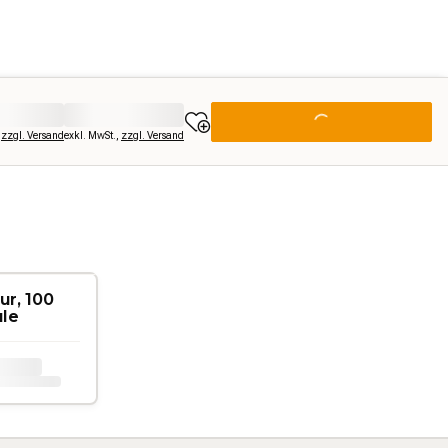
,
zzgl. Versand
exkl. MwSt.
,
zzgl. Versand
ur, 100
le