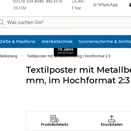
03578 359 4040
Mo-Fr 9-
Live-
WhatsApp
16 Uhr
Chat
Zelte & Pavillons
Werbe­technik
Sonnen­schirme & Sicht
 Beleistung
Textilposter mit Metallbeleistung \ Hochformat 2:3
Textilposter mit Metallb
mm, im Hochformat 2:3
Pro­dukt­de­tails
Druck­da­ten