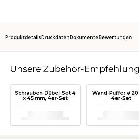
Pro­dukt­de­tails
Druck­da­ten
Dokumente
Be­wer­tun­gen
Unsere Zubehör-Empfehlun
Schrauben-Dübel-Set 4
Wand-Puffer ø 20
x 45 mm, 4er-Set
4er-Set
.
.
.
.