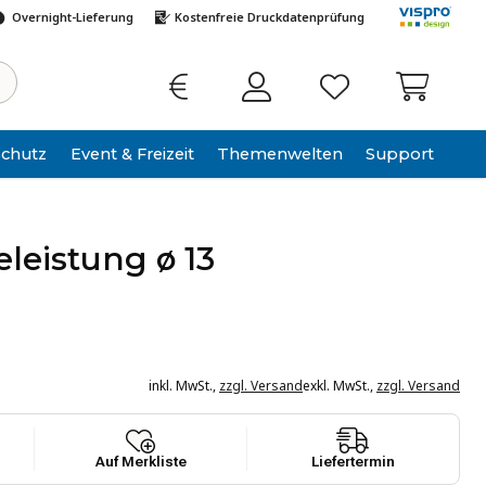
Overnight-Lieferung
Kostenfreie Druckdatenprüfung
schutz
Event & Freizeit
Themen­welten
Support
SCHLIESSEN
eleistung ø 13
inkl. MwSt.
,
zzgl. Versand
exkl. MwSt.
,
zzgl. Versand
Auf Merkliste
Liefertermin