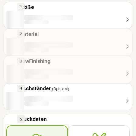
Größe
Material
NewFinishing
Tischständer
(Optional)
Druckdaten