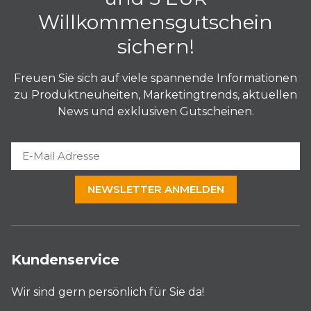
Größe L: 12 × 50 cm
Willkommensgutschein
sichern!
Materialien
Freuen Sie sich auf viele spannende Informationen
zu Produktneuheiten, Marketingtrends, aktuellen
Polyestergewebe Spezialseide, ca. 140 g/m²
News und exklusiven Gutscheinen.
NEWSLETTER ANMELDEN
Kundenservice
Wir sind gern persönlich für Sie da!