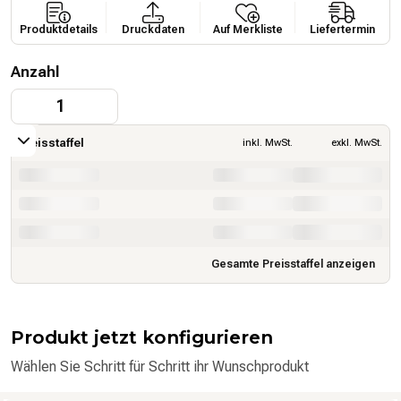
Wimpel
Aufkleber & Folien
Pro­dukt­de­tails
Druck­da­ten
Auf Merkliste
Liefertermin
Wimpelketten
Zubehör für Werbetechnik
Anzahl
Zubehör für Fahnen & Textilbanner
1
Preisstaffel
inkl. MwSt.
exkl. MwSt.
xx € / piece
xx € / piece
from x pieces
xx € / piece
xx € / piece
from x pieces
xx € / piece
xx € / piece
from x pieces
Gesamte Preisstaffel anzeigen
Produkt jetzt konfigurieren
Wählen Sie Schritt für Schritt ihr Wunschprodukt