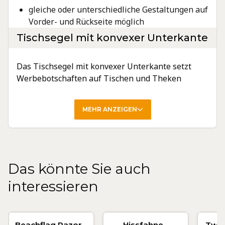
gleiche oder unterschiedliche Gestaltungen auf
Vorder- und Rückseite möglich
Tischsegel mit konvexer Unterkante
Das Tischsegel mit konvexer Unterkante setzt
Werbebotschaften auf Tischen und Theken
wirkungsvoll in Szene. Durch seine elegante Form
und die doppellagige Ausführung mit Einlage
eignet es sich sowohl für repräsentative Events
als auch für die tägliche
Unternehmenspräsentation. Eine transparente
Naht sorgt für eine edle Optik, zwei Schlaufen
ermöglichen eine einfache Aufhängung.
Das könnte Sie auch
interessieren
Ausführungen
Beachflag Razor -
Hissfahne -
Twin