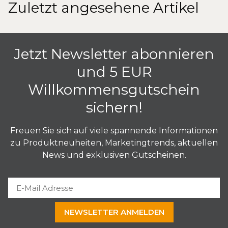
Zuletzt angesehene Artikel
ohne
dezente Farben,
si
Weißdruck
leichte
li
Farbabweichungen
möglich (aufgrund
Jetzt Newsletter abonnieren
silbergrauer
Foliengrundfarbe),
und 5 EUR
lichtdurchlässig
Willkommensgutschein
Weißdruck
brillante Farben,
we
sichern!
hinter
blickdicht
bli
Farbflächen
Freuen Sie sich auf viele spannende Informationen
zu Produktneuheiten, Marketingtrends, aktuellen
Glasdekorfolie im Hochformat - Größen
News und exklusiven Gutscheinen.
individuelle, frei wählbare Größen:
Breite: 5 cm - 120 cm
Höhe: 5 cm - 300 cm
verschiedene Standardgrößen
NEWSLETTER ANMELDEN