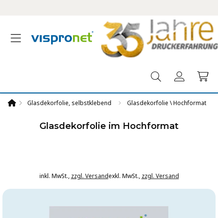
Sonnenschirme & Sichtschutz
Eventausstattung & Freizeit
Fahnen & Fahnenmasten
Zelte & Pavillons
Themenwelten
Info & Support
Werbetechnik
Alles anzeigen
Alles anzeigen
Alles anzeigen
Alles anzeigen
Alles anzeigen
Alles anzeigen
Bestellung
Beachflags & Bowflag
Faltzelte & Faltpavillons
Display-Systeme
Sonnenschirme klein
Sitzelemente & Sitzmöbel
Fahnenwelt
Visprodesign
& Druckdaten
®
®
Werbefahnen
Werbemittel für Faltzelte
Roll Up
Sonnenschirme mit Kurbel
Tischdecken & Hussen
Flaggen für öffentliche Einrichtungen
Wiederverkäufer
ftend
Glasdekorfolie, selbstklebend
Glasdekorfolie \ Hochformat
Fahnenmasten
Partyzelte
Infoständer
Sonnenschirme groß mit Seilzug
Wohnen & Lifestyle
Nachhaltigkeit & Umweltschutz
Über uns
Glasdekorfolie im Hochformat
Doppellagige Fahnen
Sternzelt & Sternpavillon
Messewände
Seitenmarkise
Poster
Feiertage und Anlässe
Textilbanner & Stoffbanner
Eventzelt & Eventpavillon Air
Messetheken & Counter
Wind- und Sichtschutz
Saisonales & Deko
Sport und Freizeit
inkl. MwSt.
,
zzgl. Versand
exkl. MwSt.
,
zzgl. Versand
Länderflaggen
Zubehör für Zelte
Textilspannrahmen
Zubehör für Sonnenschirme
Promotion und Events